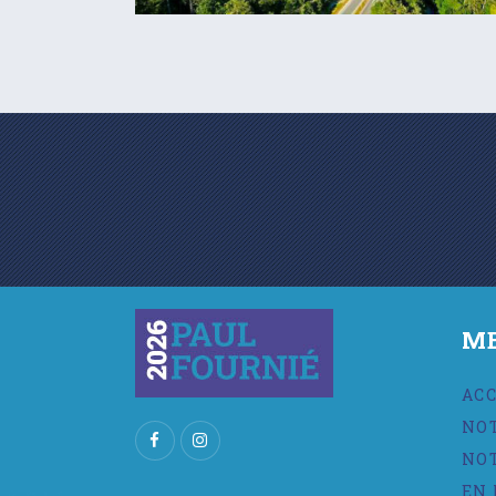
M
AC
NO
NO
EN 