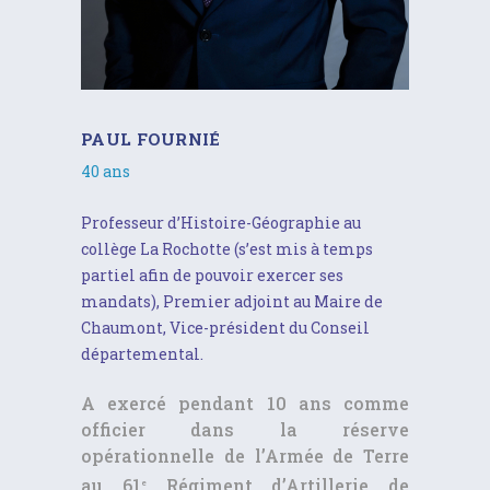
PAUL FOURNIÉ
40 ans
Professeur d’Histoire-Géographie au
collège La Rochotte (s’est mis à temps
partiel afin de pouvoir exercer ses
mandats), Premier adjoint au Maire de
Chaumont, Vice-président du Conseil
départemental.
A exercé pendant 10 ans comme
officier dans la réserve
opérationnelle de l’Armée de Terre
au 61
Régiment d’Artillerie de
e