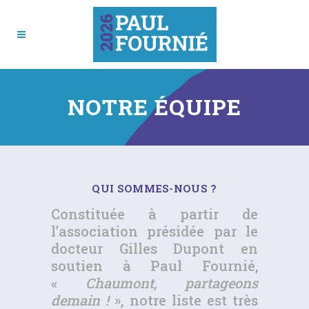
NOTRE ÉQUIPE
QUI SOMMES-NOUS ?
Constituée à partir de
l’association présidée par le
docteur Gilles Dupont en
soutien à Paul Fournié,
«
Chaumont, partageons
demain !
», notre liste est très